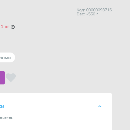
Код: 00000093716
Вес: ~550 г
1 кг
ллами
ки
дитель