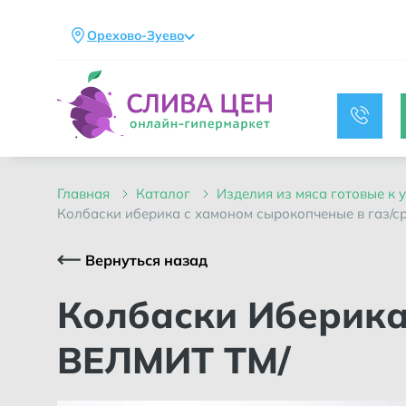
Орехово-Зуево
главная
каталог
изделия из мяса готовые к
колбаски иберика с хамоном сырокопченые в газ/ср
Вернуться назад
Колбаски Иберика с хамоном сырокопченые в газ/среде /
ВЕЛМИТ ТМ/