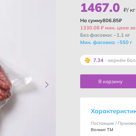
1467
.
0
₽/ кг
На сумму
806.85
₽
1330.08 ₽ мин. цена за 
Без фасовки: ~1.1 кг
Мин. фасовка: ~550 г
7.34
- вернём ба
В корзину
Характеристи
Поставщик / Произво
Велмит ТМ