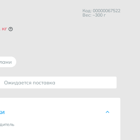
Код: 00000067522
Вес: ~300 г
 кг
ллами
Ожидается поставка
ки
дитель