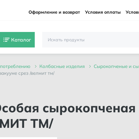
Оформление и возврат
Условия оплаты
Услов
Каталог
 употреблению
колбасные изделия
сырокопченые и с
акууме срез /велмит тм/
ЛМИТ ТМ/