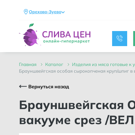
Орехово-Зуево
главная
каталог
изделия из мяса готовые к
брауншвейгская особая сырокопченая круп/шпиг в в
Вернуться назад
Брауншвейгская Особая сырокопченая круп/шпиг в
вакууме срез /ВЕ