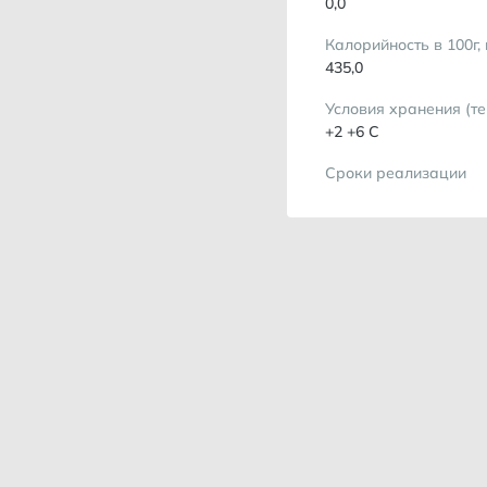
0,0
Калорийность в 100г,
435,0
Условия хранения (т
+2 +6 С
Сроки реализации
6 мес