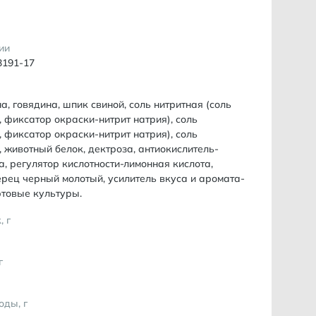
ии
3191-17
а, говядина, шпик свиной, соль нитритная (соль
 фиксатор окраски-нитрит натрия), соль
 фиксатор окраски-нитрит натрия), соль
 животный белок, дектроза, антиокислитель-
, регулятор кислотности-лимонная кислота,
ерец черный молотый, усилитель вкуса и аромата-
ртовые культуры.
, г
г
оды, г