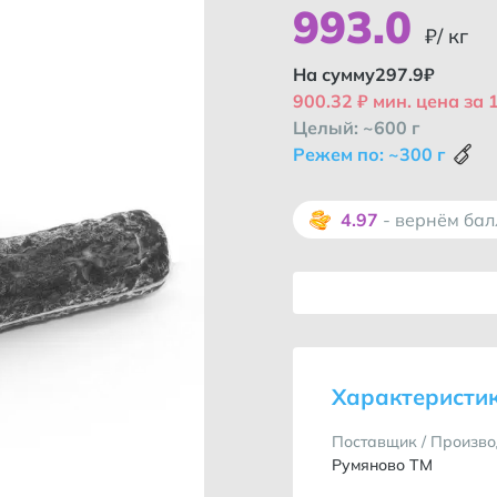
993
.
0
₽/ кг
На сумму
297.9
₽
900.32 ₽ мин. цена за 1
Целый: ~600 г
Режем по: ~300 г
4.97
- вернём ба
Характеристи
Поставщик / Произво
Румяново ТМ