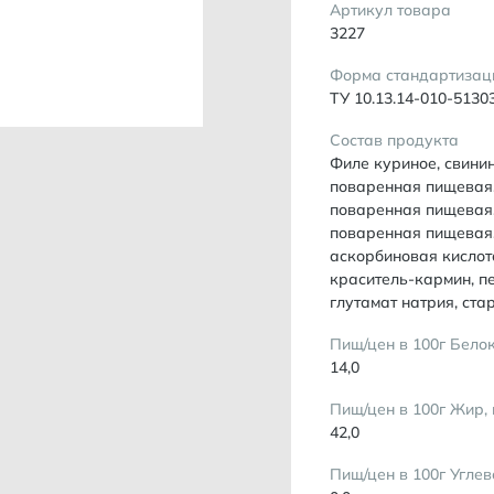
Артикул товара
3227
Форма стандартизац
ТУ 10.13.14-010-5130
Состав продукта
Филе куриное, свинин
поваренная пищевая,
поваренная пищевая,
поваренная пищевая,
аскорбиновая кислота
краситель-кармин, п
глутамат натрия, ста
Пищ/цен в 100г Белок
14,0
Пищ/цен в 100г Жир, 
42,0
Пищ/цен в 100г Углев