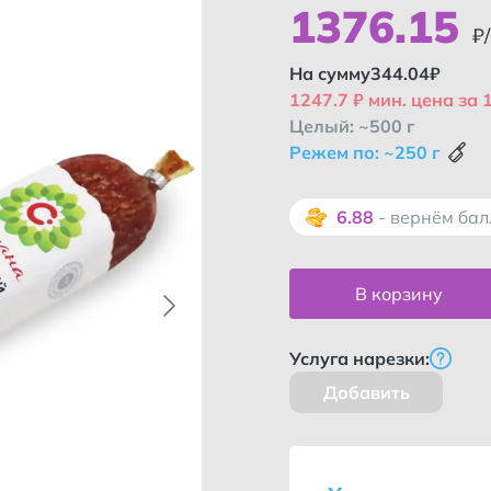
1376
.
15
₽/
На сумму
344.04
₽
1247.7 ₽ мин. цена за 1
Целый: ~500 г
Режем по: ~250 г
6.88
- вернём ба
В корзину
Услуга нарезки:
Добавить
Как во