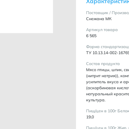
Характеристи
Поставщик / Произво
Снежана МК
Артикул товара
6 565
Форма стандартизац
ТУ 10.13.14-002-1676
Состав продукта
Мясо птицы, шпик, св
(нитрит натрия)), ко
усилитель вкуса и ар
(аскорбиновая кислот
натуральный красите
культура.
Пищ/цен в 100г Белок
19,0
Пищ/цен в 100г Жир, 