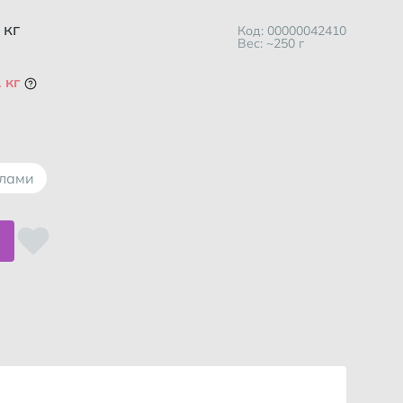
 кг
Код: 00000042410
Вес: ~250 г
 кг
ллами
спользоваться услугой?