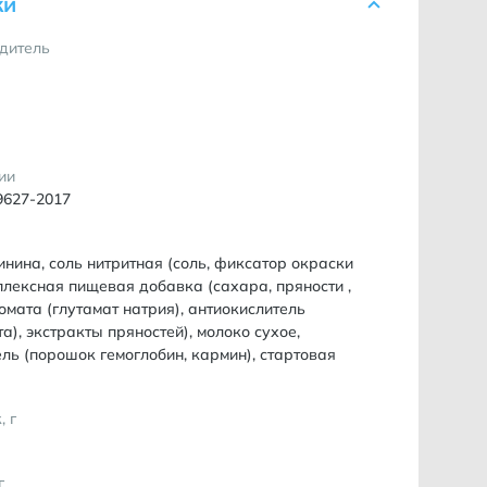
ки
дитель
ии
9627-2017
инина, соль нитритная (соль, фиксатор окраски
мплексная пищевая добавка (сахара, пряности ,
омата (глутамат натрия), антиокислитель
а), экстракты пряностей), молоко сухое,
ль (порошок гемоглобин, кармин), стартовая
, г
г