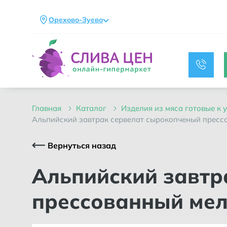
Орехово-Зуево
главная
каталог
изделия из мяса готовые к
альпийский завтрак сервелат сырокопченый пресс
Вернуться назад
Альпийский завтрак сервелат сырокопченый
прессованный ме