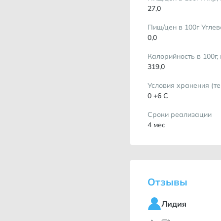
27,0
Пищ/цен в 100г Углев
0,0
Калорийность в 100г,
319,0
Условия хранения (т
0 +6 С
Сроки реализации
4 мес
Отзывы
Лидия