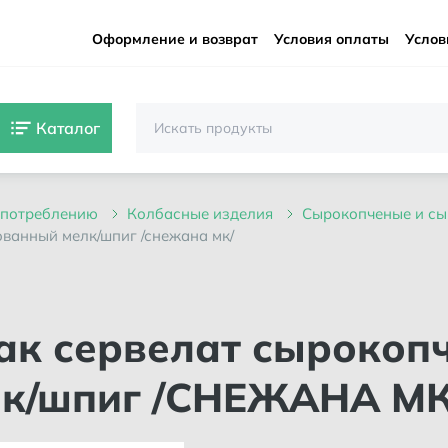
Оформление и возврат
Условия оплаты
Услов
Каталог
 употреблению
колбасные изделия
сырокопченые и с
ованный мелк/шпиг /снежана мк/
лк/шпиг /СНЕЖАНА МК