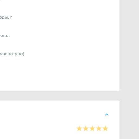
оды, г
 ккал
емпература)