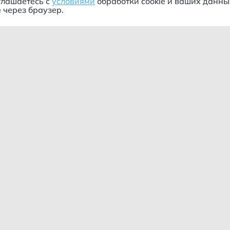
глашаетесь с
условиями
обработки cookie и ваших данны
 через браузер.
ания
Информация
пании
Оформление заказа
кты
Условия оплаты
дничество
Условия доставки
Динамические цены