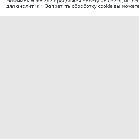
Нажимая «ОК» или продолжая работу на сайте, вы со
для аналитики. Запретить обработку cookie вы можете
Комп
© 2018 – 2026 Гипермаркет
продуктов "Слива цен"
О ком
Политика конфиденциальности
Конта
Сотру