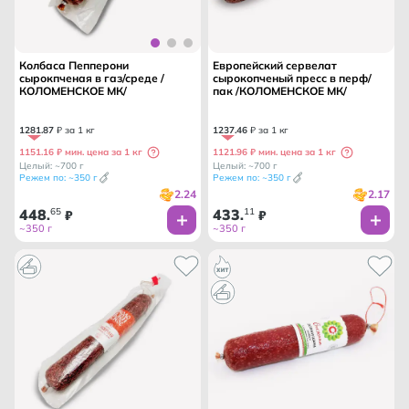
Колбаса Пепперони
Европейский сервелат
сырокпченая в газ/среде /
сырокопченый пресс в перф/
КОЛОМЕНСКОЕ МК/
пак /КОЛОМЕНСКОЕ МК/
1281
.
87
₽ за 1 кг
1237
.
46
₽ за 1 кг
1151.16 ₽ мин. цена за 1 кг
1121.96 ₽ мин. цена за 1 кг
Целый: ~700 г
Целый: ~700 г
Режем по: ~350 г
Режем по: ~350 г
2.24
2.17
448
65
433
11
.
₽
.
₽
~350 г
~350 г