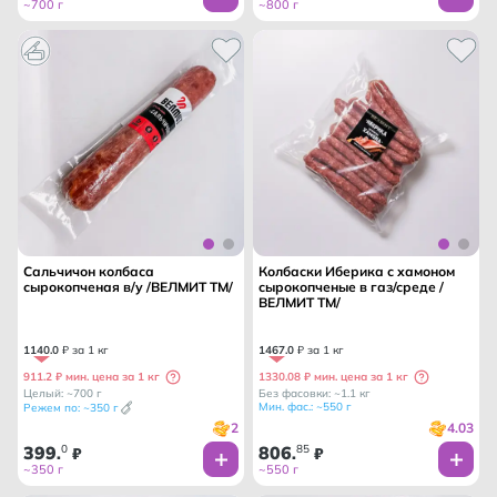
~700 г
~800 г
Сальчичон колбаса
Колбаски Иберика с хамоном
сырокопченая в/у /ВЕЛМИТ ТМ/
сырокопченые в газ/среде /
ВЕЛМИТ ТМ/
1140
.
0
₽ за 1 кг
1467
.
0
₽ за 1 кг
911.2 ₽ мин. цена за 1 кг
1330.08 ₽ мин. цена за 1 кг
Целый: ~700 г
Без фасовки: ~1.1 кг
Мин. фас.: ~550 г
Режем по: ~350 г
2
4.03
399
0
806
85
.
₽
.
₽
~350 г
~550 г