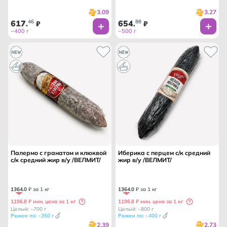
3.09
3.27
617
46
654
88
.
₽
.
₽
~400 г
~500 г
Палермо с гранатом и клюквой
Иберика с перцем с/к средний
с/к средний жир в/у /ВЕЛМИТ/
жир в/у /ВЕЛМИТ/
1364
.
0
₽ за 1 кг
1364
.
0
₽ за 1 кг
1196.8 ₽ мин. цена за 1 кг
1196.8 ₽ мин. цена за 1 кг
Целый: ~700 г
Целый: ~800 г
Режем по: ~350 г
Режем по: ~400 г
2.39
2.73