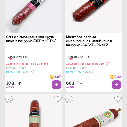
Свиная сырокопченая круп/
Монтебре салями
шпиг в вакууме /ВЕЛМИТ ТМ/
сырокопченая мелк/шпиг в
вакууме /БОГАТЫРЬ МК/
1245
.
0
₽ за 1 кг
1658
.
48
₽ за 1 кг
1128.8 ₽ мин. цена за 1 кг
1503.68 ₽ мин. цена за 1 кг
Целый: ~600 г
Целый: ~800 г
Режем по: ~300 г
Режем по: ~400 г
1.87
3.32
373
5
663
39
.
₽
.
₽
~300 г
~400 г