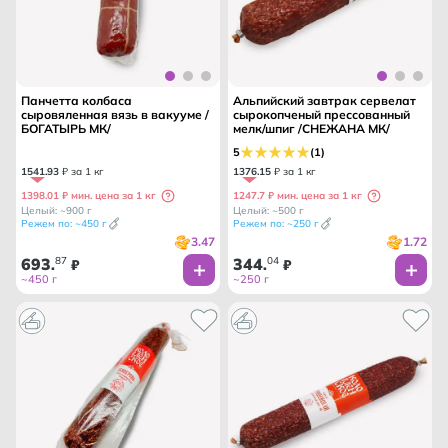
Панчетта колбаса
Альпийский завтрак сервелат
сыровяленная вязь в вакууме /
сырокопченый прессованный
БОГАТЫРЬ МК/
мелк/шпиг /СНЕЖАНА МК/
5
(1)
1541
.
93
₽ за 1 кг
1376
.
15
₽ за 1 кг
1398.01 ₽ мин. цена за 1 кг
1247.7 ₽ мин. цена за 1 кг
Целый: ~900 г
Целый: ~500 г
Режем по: ~450 г
Режем по: ~250 г
3.47
1.72
693
87
344
04
.
₽
.
₽
~450 г
~250 г