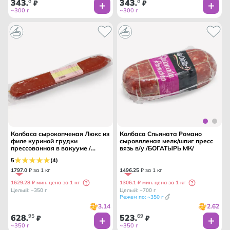
343
8
343
8
.
₽
.
₽
~300 г
~300 г
Колбаса сырокопченая Люкс из
Колбаса Спьяната Романо
филе куриной грудки
сыровяленая мелк/шпиг пресс
прессованная в вакууме /
вязь в/у /БОГАТЫРЬ МК/
КОНАКОВО МК/
5
(4)
1797
.
0
₽ за 1 кг
1496
.
25
₽ за 1 кг
1629.28 ₽ мин. цена за 1 кг
1306.1 ₽ мин. цена за 1 кг
Целый: ~350 г
Целый: ~700 г
Режем по: ~350 г
3.14
2.62
628
95
523
69
.
₽
.
₽
~350 г
~350 г