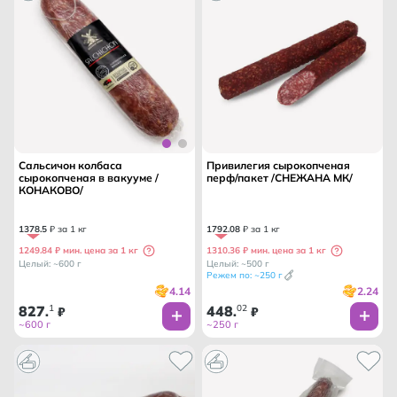
Сальсичон колбаса
Привилегия сырокопченая
сырокопченая в вакууме /
перф/пакет /СНЕЖАНА МК/
КОНАКОВО/
1378
.
5
₽ за 1 кг
1792
.
08
₽ за 1 кг
1249.84 ₽ мин. цена за 1 кг
1310.36 ₽ мин. цена за 1 кг
Целый: ~600 г
Целый: ~500 г
Режем по: ~250 г
4.14
2.24
827
1
448
02
.
₽
.
₽
~600 г
~250 г