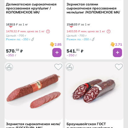
Деликатесная сырокопченая
Зернистая салями
прессованная круп/шпиг /
сырокопченая прессованная
КОЛОМЕНСКОЕ МК/
мелк/шпиг /КОЛОМЕНСКОЕ МК/
1630
.
5
₽ за 1 кг
1548
.
03
₽ за 1 кг
1478.32 ₽ мин. цена за 1 кг
1403.55 ₽ мин. цена за 1 кг
Целый: ~700 г
Целый: ~700 г
Режем по: ~350 г
Режем по: ~350 г
2.85
2.71
570
68
541
81
.
₽
.
₽
~350 г
~350 г
Зернистая сырокопченая мелк/
Брауншвейгская ГОСТ
шпиг /БОГАТЫРЬ МК/
сырокопченая круп/шпиг в