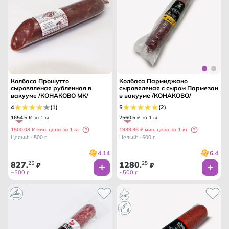
Колбаса Прошутто
Колбаса Пармиджано
сыровяленая рубленная в
сыровяленая с сыром Пармезан
вакууме /КОНАКОВО МК/
в вакууме /КОНАКОВО/
4
(1)
5
(2)
1654
.
5
₽ за 1 кг
2560
.
5
₽ за 1 кг
1500.08 ₽ мин. цена за 1 кг
1939.36 ₽ мин. цена за 1 кг
Целый: ~500 г
Целый: ~500 г
4.14
6.4
827
25
1280
25
.
₽
.
₽
~500 г
~500 г