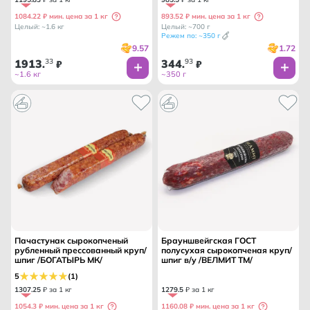
1084.22 ₽ мин. цена за 1 кг
893.52 ₽ мин. цена за 1 кг
Целый: ~1.6 кг
Целый: ~700 г
Режем по: ~350 г
9.57
1.72
1913
33
344
93
.
₽
.
₽
~1.6 кг
~350 г
Пачастунак сырокопченый
Брауншвейгская ГОСТ
рубленный прессованный круп/
полусухая сырокопченая круп/
шпиг /БОГАТЫРЬ МК/
шпиг в/у /ВЕЛМИТ ТМ/
5
(1)
1307
.
25
₽ за 1 кг
1279
.
5
₽ за 1 кг
1054.3 ₽ мин. цена за 1 кг
1160.08 ₽ мин. цена за 1 кг