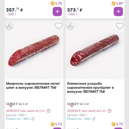
1.79
1.87
357
75
373
5
.
₽
.
₽
~300 г
~300 г
Монреаль сырокопченая мелк/
Княжеская усадьба
шпиг в вакууме /ВЕЛМИТ ТМ/
сырокопченая круп/шпиг в
вакууме /ВЕЛМИТ ТМ/
1146
.
0
₽ за 1 кг
1146
.
0
₽ за 1 кг
1039.04 ₽ мин. цена за 1 кг
1039.04 ₽ мин. цена за 1 кг
Целый: ~600 г
Целый: ~600 г
Режем по: ~300 г
Режем по: ~300 г
1.72
1.72