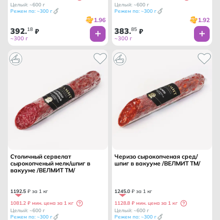
Целый: ~600 г
Целый: ~600 г
Режем по: ~300 г
Режем по: ~300 г
1.96
1.92
392
18
383
85
.
₽
.
₽
~300 г
~300 г
Столичный сервелат
Черизо сырокопченая сред/
сырокопченый мелк/шпиг в
шпиг в вакууме /ВЕЛМИТ ТМ/
вакууме /ВЕЛМИТ ТМ/
1192
.
5
₽ за 1 кг
1245
.
0
₽ за 1 кг
1081.2 ₽ мин. цена за 1 кг
1128.8 ₽ мин. цена за 1 кг
Целый: ~600 г
Целый: ~600 г
Режем по: ~300 г
Режем по: ~300 г