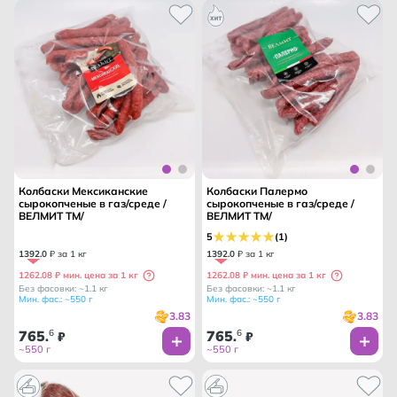
Колбаски Мексиканские
Колбаски Палермо
сырокопченые в газ/среде /
сырокопченые в газ/среде /
ВЕЛМИТ ТМ/
ВЕЛМИТ ТМ/
5
(1)
1392
.
0
₽ за 1 кг
1392
.
0
₽ за 1 кг
1262.08 ₽ мин. цена за 1 кг
1262.08 ₽ мин. цена за 1 кг
Без фасовки: ~1.1 кг
Без фасовки: ~1.1 кг
Мин. фас.: ~550 г
Мин. фас.: ~550 г
3.83
3.83
765
6
765
6
.
₽
.
₽
~550 г
~550 г