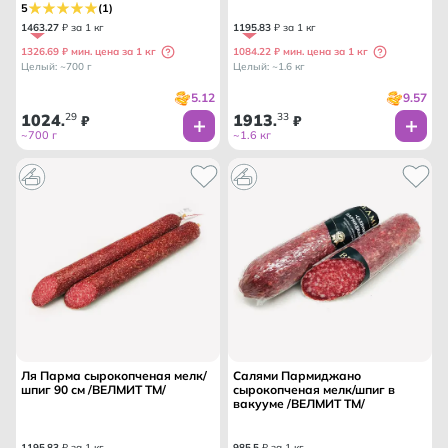
5
(1)
1463
.
27
₽ за 1 кг
1195
.
83
₽ за 1 кг
1326.69 ₽ мин. цена за 1 кг
1084.22 ₽ мин. цена за 1 кг
Целый: ~700 г
Целый: ~1.6 кг
5.12
9.57
1024
29
1913
33
.
₽
.
₽
~700 г
~1.6 кг
Ля Парма сырокопченая мелк/
Салями Пармиджано
шпиг 90 см /ВЕЛМИТ ТМ/
сырокопченая мелк/шпиг в
вакууме /ВЕЛМИТ ТМ/
1195
.
83
₽ за 1 кг
985
.
5
₽ за 1 кг