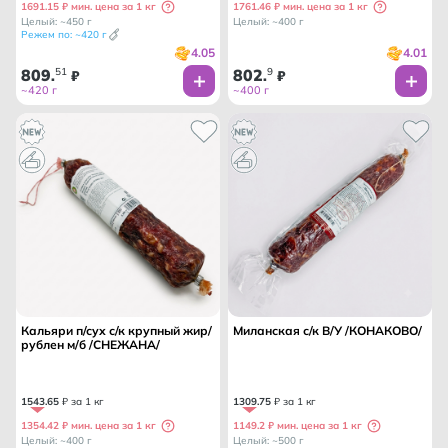
1691.15 ₽ мин. цена за 1 кг
1761.46 ₽ мин. цена за 1 кг
Целый: ~450 г
Целый: ~400 г
Режем по: ~420 г
4.05
4.01
809
51
802
9
.
₽
.
₽
~420 г
~400 г
Кальяри п/сух с/к крупный жир/
Миланская с/к В/У /КОНАКОВО/
рублен м/б /СНЕЖАНА/
1543
.
65
₽ за 1 кг
1309
.
75
₽ за 1 кг
1354.42 ₽ мин. цена за 1 кг
1149.2 ₽ мин. цена за 1 кг
Целый: ~400 г
Целый: ~500 г