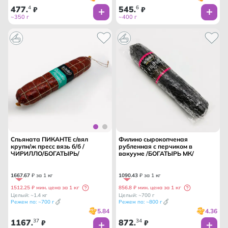
477
4
545
6
.
₽
.
₽
~350 г
~400 г
Спьяната ПИКАНТЕ с/вял
Филино сырокопченая
крупн/ж пресс вязь б/б /
рубленная с перчиком в
ЧИРИЛЛО/БОГАТЫРЬ/
вакууме /БОГАТЫРЬ МК/
1667
.
67
₽ за 1 кг
1090
.
43
₽ за 1 кг
1512.25 ₽ мин. цена за 1 кг
856.8 ₽ мин. цена за 1 кг
Целый: ~1.4 кг
Целый: ~700 г
Режем по: ~700 г
Режем по: ~800 г
5.84
4.36
1167
37
872
34
.
₽
.
₽