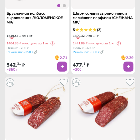
Брусничная колбаса
Шарм салями сырокопченая
сыровяленая /КОЛОМЕНСКОЕ
мелк/шпиг перф/пак /СНЕЖАНА
МК/
МК/
5
(2)
1549
.
47
₽ за 1 кг
1590
.
32
₽ за 1 кг
1404.85 ₽ мин. цена за 1 кг
1441.89 ₽ мин. цена за 1 кг
Целый: ~700 г
Целый: ~600 г
Режем по: ~350 г
Режем по: ~300 г
2.71
2.39
542
31
477
1
.
₽
.
₽
~350 г
~300 г