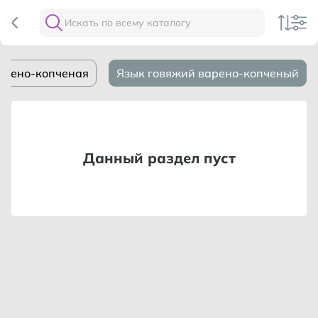
арено-копченая
Язык говяжий варено-копченый
Данный раздел пуст