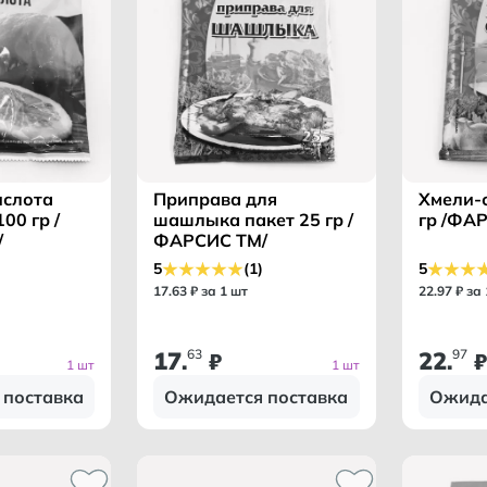
ислота
Приправа для
Хмели-с
00 гр /
шашлыка пакет 25 гр /
гр /ФА
/
ФАРСИС ТМ/
5
(1)
5
17
.
63
₽ за 1 шт
22
.
97
₽ за
17
63
22
97
.
₽
.
₽
1 шт
1 шт
 поставка
Ожидается поставка
Ожида