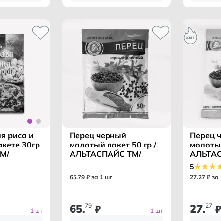
Перец черный
Перец 
я риса и
молотый пакет 50 гр /
молотый
акете 30гр
АЛЬТАСПАЙС ТМ/
АЛЬТАС
М/
5
65
.
79
₽ за 1 шт
27
.
27
₽ за
65
79
27
27
.
₽
.
₽
1 шт
1 шт