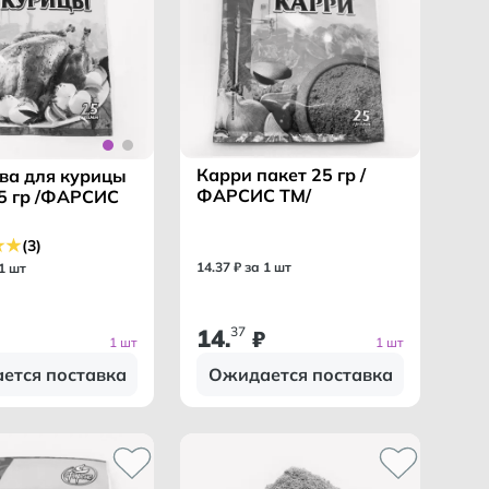
Карри пакет 25 гр /
ва для курицы
ФАРСИС ТМ/
25 гр /ФАРСИС
(3)
14
.
37
₽ за 1 шт
 1 шт
14
37
.
₽
1 шт
1 шт
ется поставка
Ожидается поставка