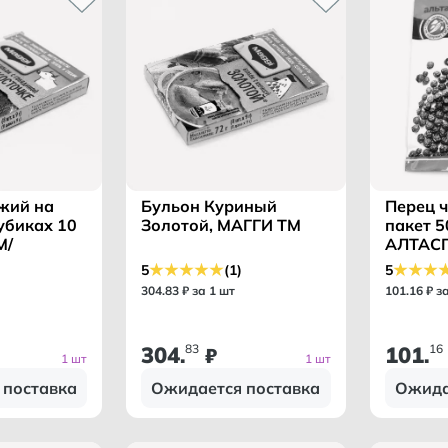
жий на
Бульон Куриный
Перец 
убиках 10
Золотой, МАГГИ ТМ
пакет 50
М/
АЛТАСП
5
(1)
5
304
.
83
₽ за 1 шт
101
.
16
₽ з
304
83
101
16
.
₽
.
1 шт
1 шт
 поставка
Ожидается поставка
Ожида