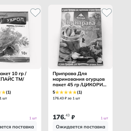
акет 10 гр /
Приправа Для
ПАЙС ТМ/
маринования огурцов
пакет 45 гр /ЦИКОРИЯ
ТМ/
(1)
5
(1)
 1 шт
176
.
43
₽ за 1 шт
176
43
.
₽
1 шт
1 шт
ется поставка
Ожидается поставка