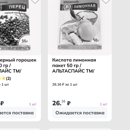
черный горошек
Кислота лимонная
 гр /
пакет 50 гр /
АЙС ТМ/
АЛЬТАСПАЙС ТМ/
(2)
а 1 шт
26
.
16
₽ за 1 шт
26
16
₽
.
₽
1 шт
1 шт
ется поставка
Ожидается поставка