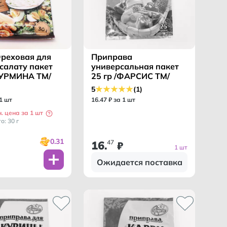
Ореховая для
Приправа
 салату пакет
универсальная пакет
/ГУРМИНА ТМ/
25 гр /ФАРСИС ТМ/
5
(1)
 1 шт
16
.
47
₽ за 1 шт
н. цена за 1 шт
о: 30 г
0.31
16
47
.
₽
1 шт
Ожидается поставка