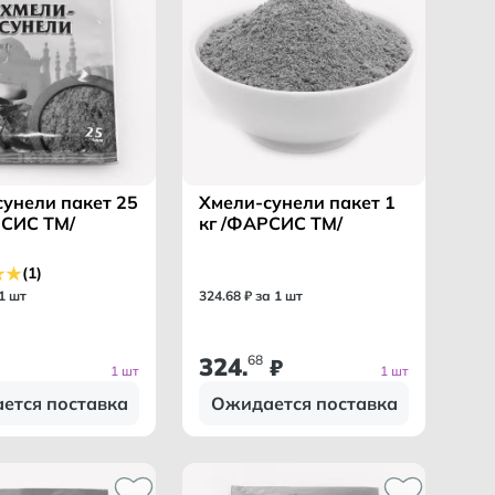
унели пакет 25
Хмели-сунели пакет 1
РСИС ТМ/
кг /ФАРСИС ТМ/
(1)
 1 шт
324
.
68
₽ за 1 шт
324
68
.
₽
1 шт
1 шт
ется поставка
Ожидается поставка