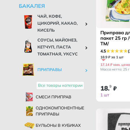
БАКАЛЕЯ
ЧАЙ, КОФЕ,
ЦИКОРИЙ, КАКАО,
КИСЕЛЬ
Приправа дл
пакет 25 гр
СОУСЫ, МАЙОНЕЗ,
ТМ/
КЕТЧУП, ПАСТА
4.5
(
ТОМАТНАЯ, УКСУС
18
.
9
₽ за 1 шт
17.14 ₽ мин. цена
Масса нетто: 25 г
ПРИПРАВЫ
Все товары категории
18
9
.
₽
1 шт
СМЕСИ ПРИПРАВ
ОДНОКОМПОНЕНТНЫЕ
ПРИПРАВЫ
БУЛЬОНЫ В КУБИКАХ