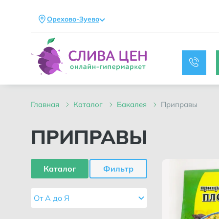
Орехово-Зуево
главная
каталог
бакалея
приправы
ПРИПРАВЫ
Каталог
Фильтр
От А до Я