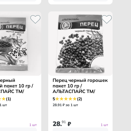
черный
Перец черный горошек
 пакет 10 гр /
пакет 10 гр /
ПАЙС ТМ/
АЛЬТАСПАЙС ТМ/
(1)
5
(2)
 1 шт
28
.
91
₽ за 1 шт
28
91
.
₽
1 шт
1 шт