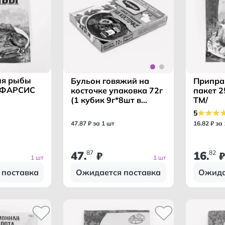
ля рыбы
Бульон говяжий на
Припра
 /ФАРСИС
косточке упаковка 72г
пакет 
(1 кубик 9г*8шт в
ТМ/
упаковке) /МАГГИ ТМ/
5
47
.
87
₽ за 1 шт
16
.
82
₽ за
47
87
16
82
.
₽
.
₽
1 шт
1 шт
 поставка
Ожидается поставка
Ожида