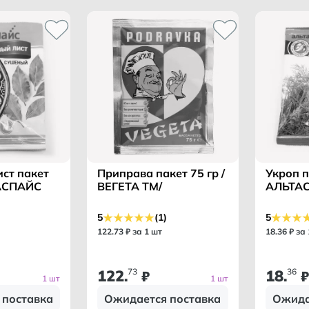
ст пакет
Приправа пакет 75 гр /
Укроп п
ТАСПАЙС
ВЕГЕТА ТМ/
АЛЬТАС
5
(1)
5
122
.
73
₽ за 1 шт
18
.
36
₽ за
122
73
18
36
.
₽
.
₽
1 шт
1 шт
 поставка
Ожидается поставка
Ожида