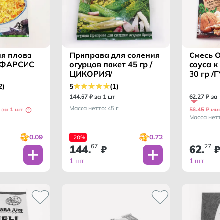
я плова
Приправа для соления
Смесь 
 /ФАРСИС
огурцов пакет 45 гр /
соуса к
ЦИКОРИЯ/
30 гр 
2)
5
(1)
144
.
67
₽ за 1 шт
62
.
27
₽ за
Масса нетто: 45 г
 за 1 шт
56.45 ₽ ми
Масса нетт
0.09
0.72
-20%
144
67
62
27
.
₽
.
₽
1 шт
1 шт