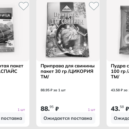
тая пакет
Приправа для свинины
Пудра 
ТАСПАЙС
пакет 30 гр /ЦИКОРИЯ
100 гр
ТМ/
ТМ/
88
.
95
₽ за 1 шт
43
.
58
₽ за
88
95
43
58
.
₽
.
₽
1 шт
1 шт
 поставка
Ожидается поставка
Ожида