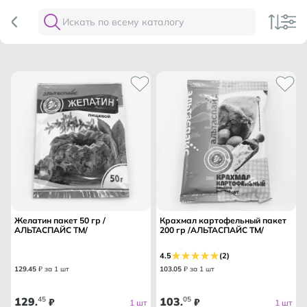
Желатин пакет 50 гр /
Крахмал картофельный пакет
АЛЬТАСПАЙС ТМ/
200 гр /АЛЬТАСПАЙС ТМ/
4.5
(2)
129
.
45
₽ за 1 шт
103
.
05
₽ за 1 шт
129
45
103
05
.
₽
.
₽
1 шт
1 шт